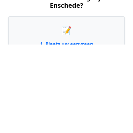
Enschede?
📝
1. Plaats uw aanvraag
Vul uw wensen in en beschrijf kort welk
schilderwerk u wilt laten uitvoeren. Dit is 100%
gratis en vrijblijvend.
🤝
2. Ontvang offertes
Kom in contact met maximaal 3 erkende en
gecontroleerde schilders uit regio Enschede.