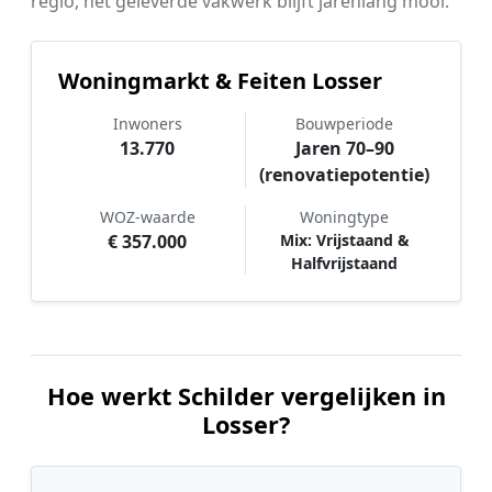
regio, het geleverde vakwerk blijft jarenlang mooi.
Woningmarkt & Feiten Losser
Inwoners
Bouwperiode
13.770
Jaren 70–90
(renovatiepotentie)
WOZ-waarde
Woningtype
€ 357.000
Mix: Vrijstaand &
Halfvrijstaand
Hoe werkt Schilder vergelijken in
Losser?