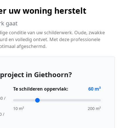
er uw woning herstelt
rk gaat
idige conditie van uw schilderwerk. Oude, zwakke
urd en volledig ontvet. Met deze professionele
ptimaal afgeschermd.
project in Giethoorn?
Te schilderen oppervlak:
60
m²
80 /
10 m²
200 m²
0 /