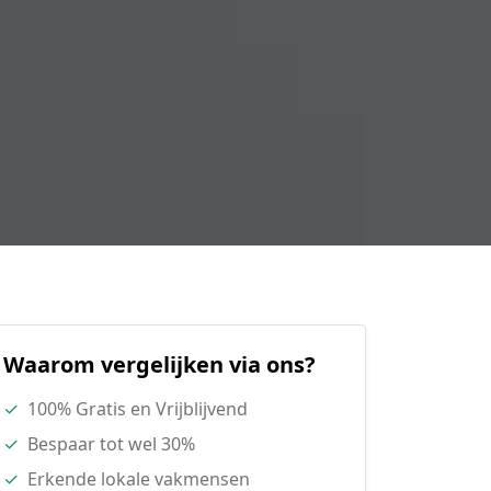
Waarom vergelijken via ons?
✓
100% Gratis en Vrijblijvend
✓
Bespaar tot wel 30%
✓
Erkende lokale vakmensen