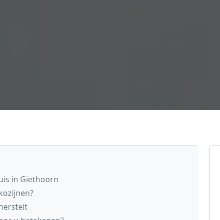
uis in Giethoorn
kozijnen?
erstelt