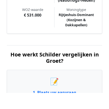
(Naoorlogs–Heden)
WOZ-waarde
Woningtype
€ 531.000
Rijtjeshuis-Dominant
(Kozijnen &
Dakkapellen)
Hoe werkt Schilder vergelijken in
Groet?
📝
1. Plaats uw aanvraag
Vul uw wensen in en beschrijf kort welk
schilderwerk u wilt laten uitvoeren. Dit is 100%