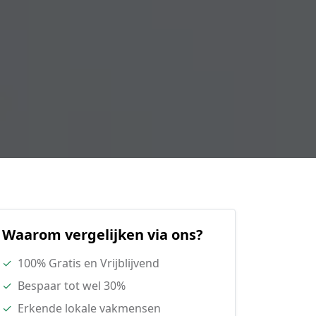
Waarom vergelijken via ons?
✓
100% Gratis en Vrijblijvend
✓
Bespaar tot wel 30%
✓
Erkende lokale vakmensen