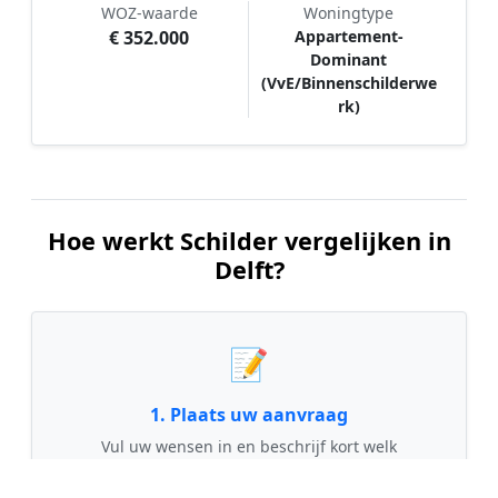
WOZ-waarde
Woningtype
€ 352.000
Appartement-
Dominant
(VvE/Binnenschilderwe
rk)
Hoe werkt Schilder vergelijken in
Delft?
📝
1. Plaats uw aanvraag
Vul uw wensen in en beschrijf kort welk
schilderwerk u wilt laten uitvoeren. Dit is 100%
gratis en vrijblijvend.