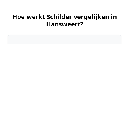
Hoe werkt Schilder vergelijken in
Hansweert?
📝
1. Plaats uw aanvraag
Vul uw wensen in en beschrijf kort welk
schilderwerk u wilt laten uitvoeren. Dit is 100%
gratis en vrijblijvend.
🤝
2. Ontvang offertes