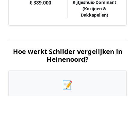
€ 389.000
Rijtjeshuis-Dominant
(Kozijnen &
Dakkapellen)
Hoe werkt Schilder vergelijken in
Heinenoord?
📝
1. Plaats uw aanvraag
Vul uw wensen in en beschrijf kort welk
schilderwerk u wilt laten uitvoeren. Dit is 100%
gratis en vrijblijvend.