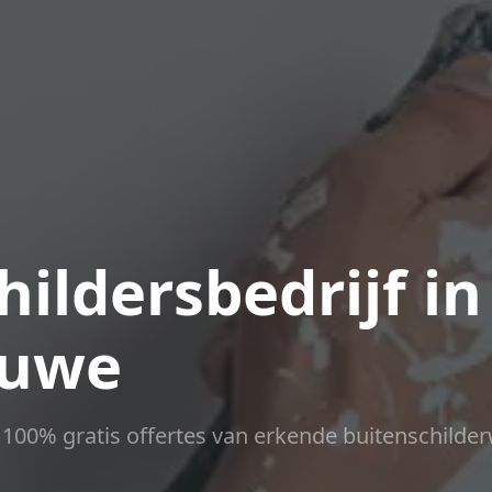
ildersbedrijf in
luwe
ct 100% gratis offertes van erkende buitenschilder