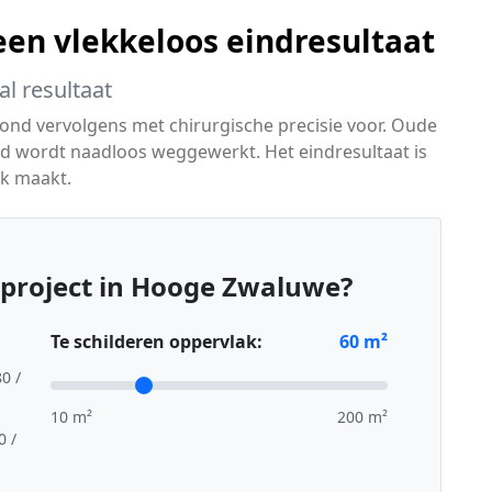
 een vlekkeloos eindresultaat
l resultaat
ond vervolgens met chirurgische precisie voor. Oude
d wordt naadloos weggewerkt. Het eindresultaat is
uk maakt.
rproject in Hooge Zwaluwe?
Te schilderen oppervlak:
60
m²
80 /
10 m²
200 m²
0 /