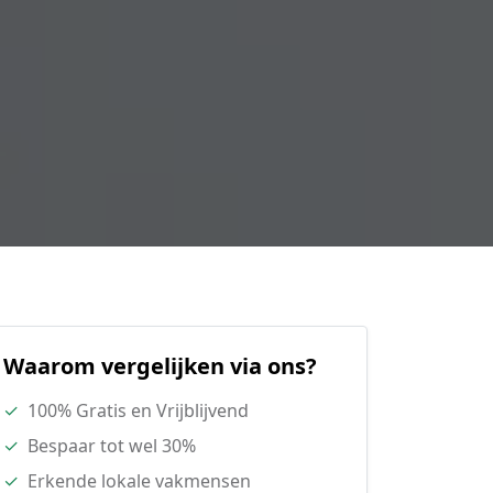
Waarom vergelijken via ons?
✓
100% Gratis en Vrijblijvend
✓
Bespaar tot wel 30%
✓
Erkende lokale vakmensen