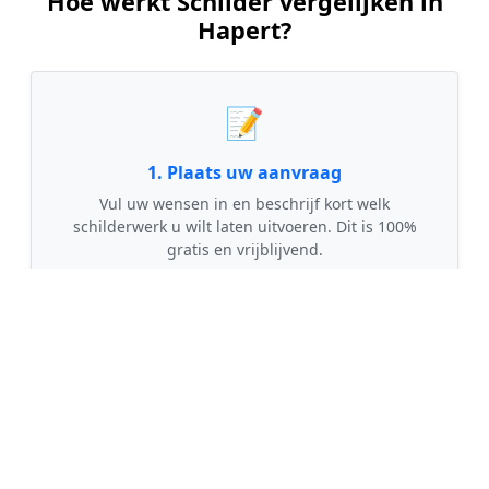
Hoe werkt Schilder vergelijken in
Hapert?
📝
1. Plaats uw aanvraag
Vul uw wensen in en beschrijf kort welk
schilderwerk u wilt laten uitvoeren. Dit is 100%
gratis en vrijblijvend.
🤝
2. Ontvang offertes
Kom in contact met maximaal 3 erkende en
gecontroleerde schilders uit regio Hapert.