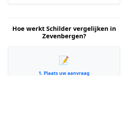
Hoe werkt Schilder vergelijken in
Zevenbergen?
📝
1. Plaats uw aanvraag
Vul uw wensen in en beschrijf kort welk
schilderwerk u wilt laten uitvoeren. Dit is 100%
gratis en vrijblijvend.
🤝