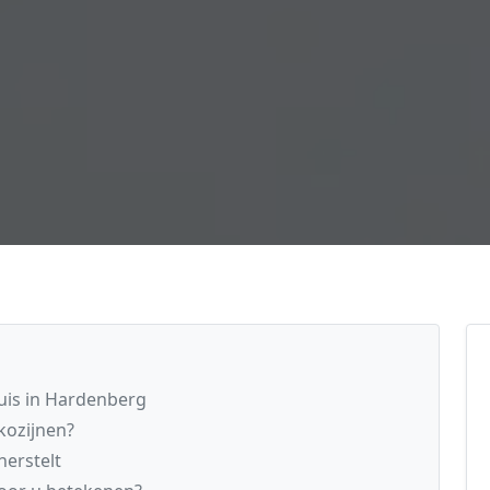
uis in Hardenberg
kozijnen?
erstelt