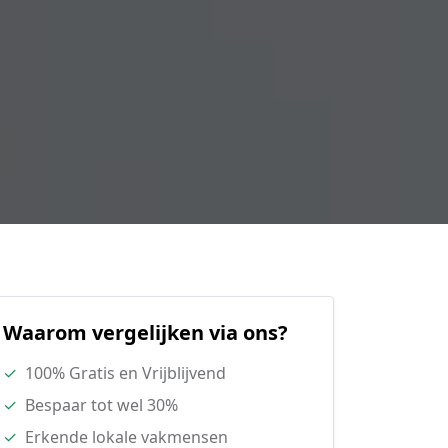
Waarom vergelijken via ons?
✓
100% Gratis en Vrijblijvend
✓
Bespaar tot wel 30%
✓
Erkende lokale vakmensen