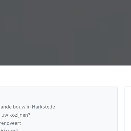
taande bouw in Harkstede
n uw kozijnen?
renoveert