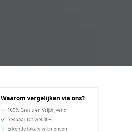
Waarom vergelijken via ons?
✓
100% Gratis en Vrijblijvend
✓
Bespaar tot wel 30%
✓
Erkende lokale vakmensen