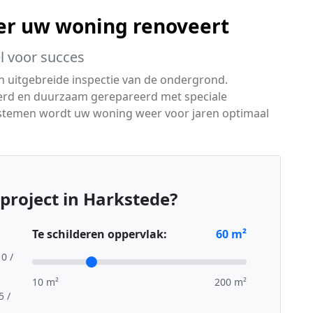
er uw woning renoveert
l voor succes
n uitgebreide inspectie van de ondergrond.
erd en duurzaam gerepareerd met speciale
ystemen wordt uw woning weer voor jaren optimaal
project in Harkstede?
Te schilderen oppervlak:
60
m²
10 /
10 m²
200 m²
5 /