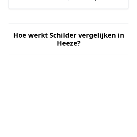
Hoe werkt Schilder vergelijken in
Heeze?
📝
1. Plaats uw aanvraag
Vul uw wensen in en beschrijf kort welk
schilderwerk u wilt laten uitvoeren. Dit is 100%
gratis en vrijblijvend.
🤝