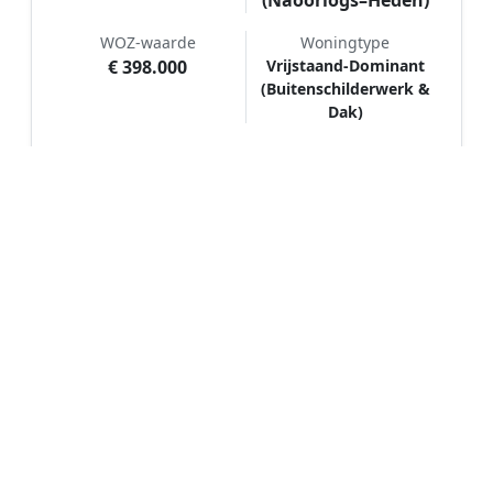
WOZ-waarde
Woningtype
€ 398.000
Vrijstaand-Dominant
(Buitenschilderwerk &
Dak)
Hoe werkt Schilder vergelijken in
Heikant?
📝
1. Plaats uw aanvraag
Vul uw wensen in en beschrijf kort welk
schilderwerk u wilt laten uitvoeren. Dit is 100%