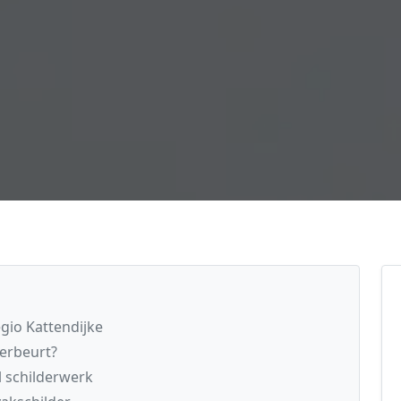
egio Kattendijke
derbeurt?
l schilderwerk