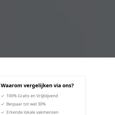
Waarom vergelijken via ons?
✓
100% Gratis en Vrijblijvend
✓
Bespaar tot wel 30%
✓
Erkende lokale vakmensen