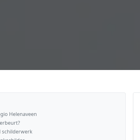
regio Helenaveen
derbeurt?
l schilderwerk