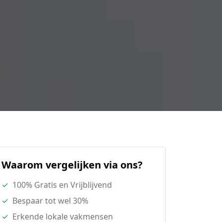
Waarom vergelijken via ons?
✓
100% Gratis en Vrijblijvend
✓
Bespaar tot wel 30%
✓
Erkende lokale vakmensen