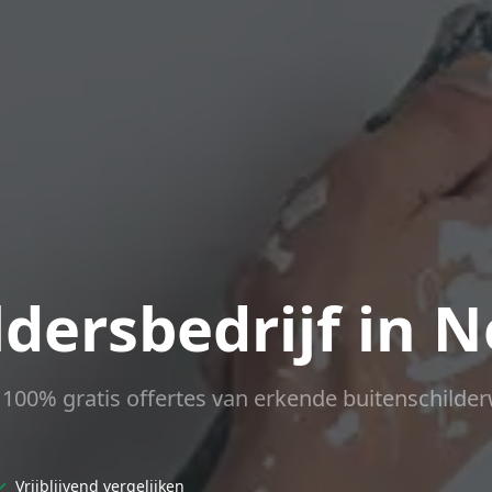
ldersbedrijf in N
ct 100% gratis offertes van erkende buitenschilder
✓
Vrijblijvend vergelijken