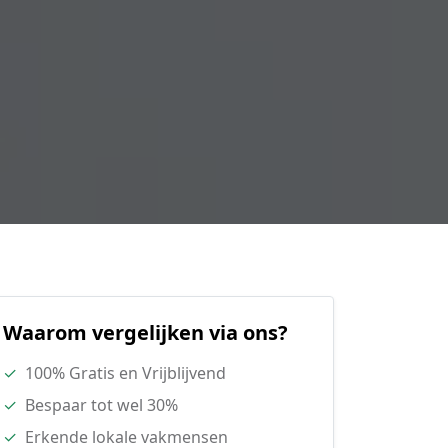
Waarom vergelijken via ons?
✓
100% Gratis en Vrijblijvend
✓
Bespaar tot wel 30%
✓
Erkende lokale vakmensen