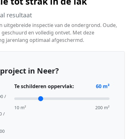
e tot strak in de lak
l resultaat
en uitgebreide inspectie van de ondergrond. Oude,
 geschuurd en volledig ontvet. Met deze
ng jarenlang optimaal afgeschermd.
project in Neer?
Te schilderen oppervlak:
60
m²
00 /
10 m²
200 m²
0 /
,00