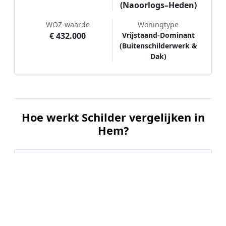
(Naoorlogs–Heden)
WOZ-waarde
Woningtype
€ 432.000
Vrijstaand-Dominant
(Buitenschilderwerk &
Dak)
Hoe werkt Schilder vergelijken in
Hem?
📝
1. Plaats uw aanvraag
Vul uw wensen in en beschrijf kort welk
schilderwerk u wilt laten uitvoeren. Dit is 100%