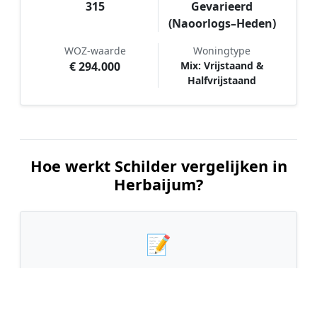
315
Gevarieerd
(Naoorlogs–Heden)
WOZ-waarde
Woningtype
€ 294.000
Mix: Vrijstaand &
Halfvrijstaand
Hoe werkt Schilder vergelijken in
Herbaijum?
📝
1. Plaats uw aanvraag
Vul uw wensen in en beschrijf kort welk
schilderwerk u wilt laten uitvoeren. Dit is 100%