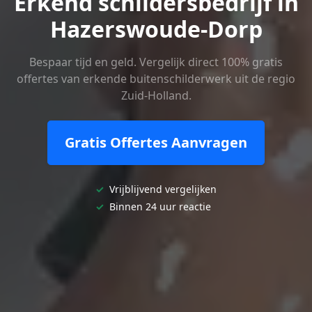
Erkend schildersbedrijf in
Hazerswoude-Dorp
Bespaar tijd en geld. Vergelijk direct 100% gratis
offertes van erkende buitenschilderwerk uit de regio
Zuid-Holland.
Gratis Offertes Aanvragen
✓
Vrijblijvend vergelijken
✓
Binnen 24 uur reactie