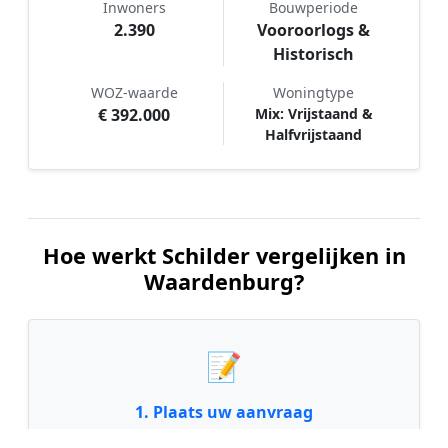
Inwoners
Bouwperiode
2.390
Vooroorlogs &
Historisch
WOZ-waarde
Woningtype
€ 392.000
Mix: Vrijstaand &
Halfvrijstaand
Hoe werkt Schilder vergelijken in
Waardenburg?
📝
1. Plaats uw aanvraag
Vul uw wensen in en beschrijf kort welk