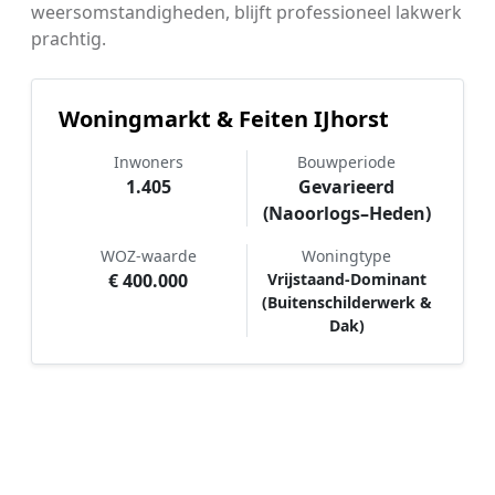
weersomstandigheden, blijft professioneel lakwerk
prachtig.
Woningmarkt & Feiten IJhorst
Inwoners
Bouwperiode
1.405
Gevarieerd
(Naoorlogs–Heden)
WOZ-waarde
Woningtype
€ 400.000
Vrijstaand-Dominant
(Buitenschilderwerk &
Dak)
Hoe werkt Schilder vergelijken in
IJhorst?