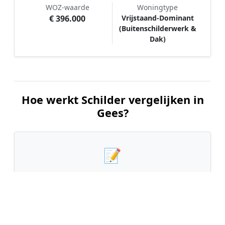
WOZ-waarde
Woningtype
€ 396.000
Vrijstaand-Dominant
(Buitenschilderwerk &
Dak)
Hoe werkt Schilder vergelijken in
Gees?
📝
1. Plaats uw aanvraag
Vul uw wensen in en beschrijf kort welk
schilderwerk u wilt laten uitvoeren. Dit is 100%
gratis en vrijblijvend.