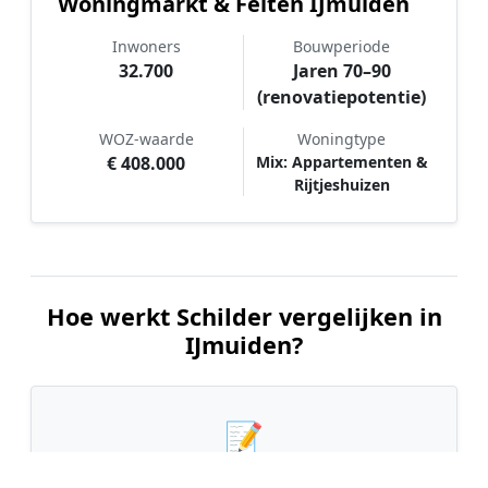
Woningmarkt & Feiten IJmuiden
Inwoners
Bouwperiode
32.700
Jaren 70–90
(renovatiepotentie)
WOZ-waarde
Woningtype
€ 408.000
Mix: Appartementen &
Rijtjeshuizen
Hoe werkt Schilder vergelijken in
IJmuiden?
📝
1. Plaats uw aanvraag