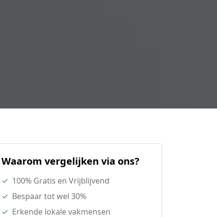
Waarom vergelijken via ons?
✓
100% Gratis en Vrijblijvend
✓
Bespaar tot wel 30%
✓
Erkende lokale vakmensen