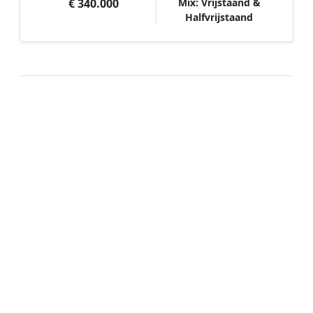
€ 340.000
Mix: Vrijstaand &
Halfvrijstaand
Hoe werkt Schilder vergelijken in
Itens?
📝
1. Plaats uw aanvraag
Vul uw wensen in en beschrijf kort welk
schilderwerk u wilt laten uitvoeren. Dit is 100%
gratis en vrijblijvend.