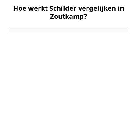
Hoe werkt Schilder vergelijken in
Zoutkamp?
📝
1. Plaats uw aanvraag
Vul uw wensen in en beschrijf kort welk
schilderwerk u wilt laten uitvoeren. Dit is 100%
gratis en vrijblijvend.
🤝
2. Ontvang offertes
Kom in contact met maximaal 3 erkende en