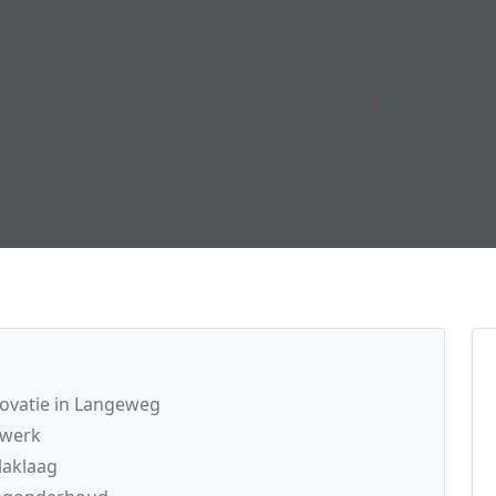
novatie in Langeweg
kwerk
laklaag