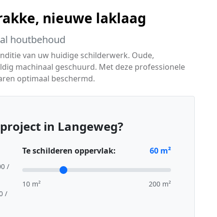
trakke, nieuwe laklaag
aal houtbehoud
onditie van uw huidige schilderwerk. Oude,
uldig machinaal geschuurd. Met deze professionele
aren optimaal beschermd.
project in Langeweg?
Te schilderen oppervlak:
60
m²
00 /
10 m²
200 m²
0 /