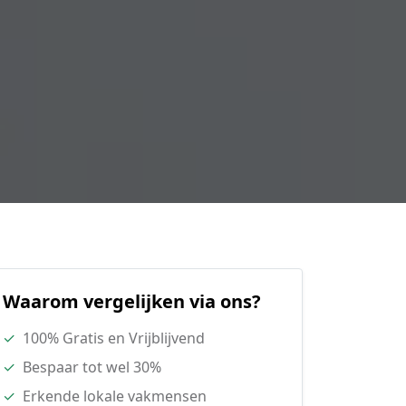
Waarom vergelijken via ons?
✓
100% Gratis en Vrijblijvend
✓
Bespaar tot wel 30%
✓
Erkende lokale vakmensen