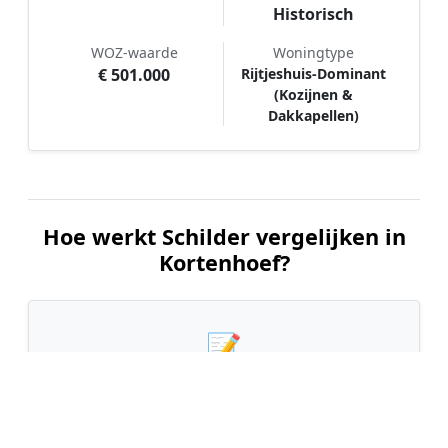
Historisch
WOZ-waarde
Woningtype
€ 501.000
Rijtjeshuis-Dominant
(Kozijnen &
Dakkapellen)
Hoe werkt Schilder vergelijken in
Kortenhoef?
📝
1. Plaats uw aanvraag
Vul uw wensen in en beschrijf kort welk
schilderwerk u wilt laten uitvoeren. Dit is 100%