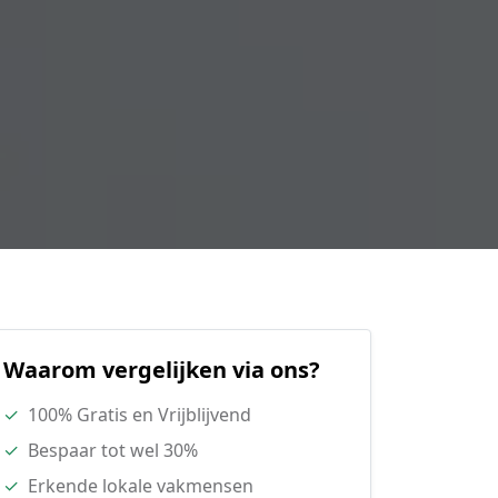
Waarom vergelijken via ons?
✓
100% Gratis en Vrijblijvend
✓
Bespaar tot wel 30%
✓
Erkende lokale vakmensen