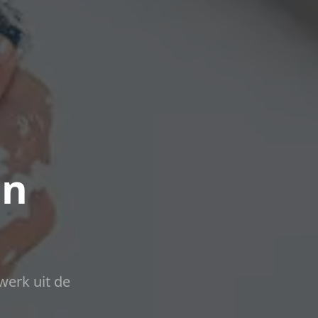
in
werk uit de