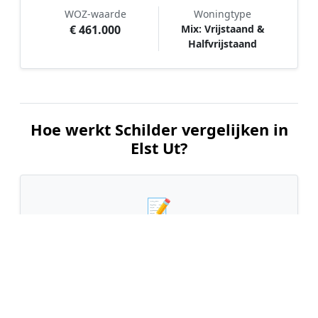
WOZ-waarde
Woningtype
€ 461.000
Mix: Vrijstaand &
Halfvrijstaand
Hoe werkt Schilder vergelijken in
Elst Ut?
📝
1. Plaats uw aanvraag
Vul uw wensen in en beschrijf kort welk
schilderwerk u wilt laten uitvoeren. Dit is 100%
gratis en vrijblijvend.