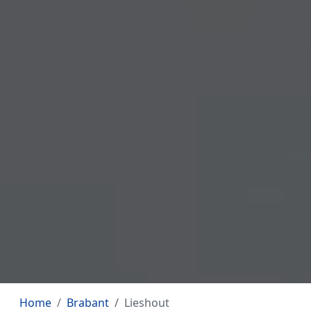
Home
Brabant
Lieshout