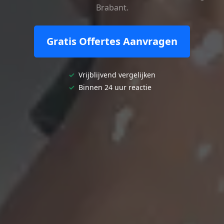
Brabant.
Gratis Offertes Aanvragen
✓
Vrijblijvend vergelijken
✓
Binnen 24 uur reactie