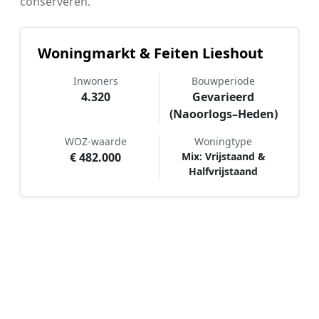
conserveren.
Woningmarkt & Feiten Lieshout
Inwoners
Bouwperiode
4.320
Gevarieerd
(Naoorlogs–Heden)
WOZ-waarde
Woningtype
€ 482.000
Mix: Vrijstaand &
Halfvrijstaand
Hoe werkt Schilder vergelijken in
Lieshout?