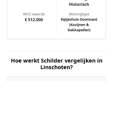
Historisch
WOZ-waarde
Woningtype
€ 512.000
Rijtjeshuis-Dominant
(Kozijnen &
Dakkapellen)
Hoe werkt Schilder vergelijken in
Linschoten?
📝
1. Plaats uw aanvraag
Vul uw wensen in en beschrijf kort welk
schilderwerk u wilt laten uitvoeren. Dit is 100%