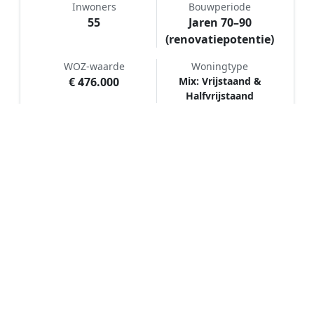
Inwoners
Bouwperiode
55
Jaren 70–90
(renovatiepotentie)
WOZ-waarde
Woningtype
€ 476.000
Mix: Vrijstaand &
Halfvrijstaand
Hoe werkt Schilder vergelijken in
Luddeweer?
📝
1. Plaats uw aanvraag
Vul uw wensen in en beschrijf kort welk