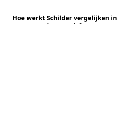
Hoe werkt Schilder vergelijken in
Luxwoude?
📝
1. Plaats uw aanvraag
Vul uw wensen in en beschrijf kort welk
schilderwerk u wilt laten uitvoeren. Dit is 100%
gratis en vrijblijvend.
🤝
2. Ontvang offertes