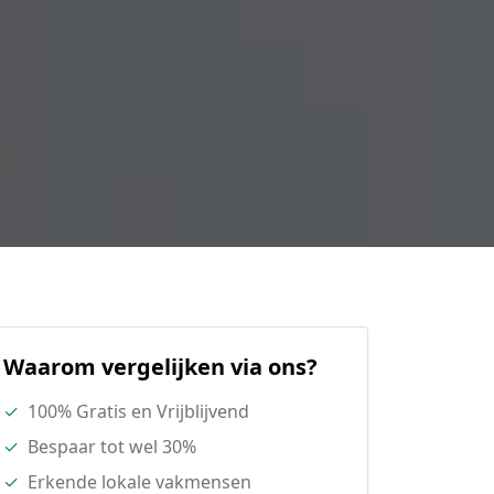
Waarom vergelijken via ons?
✓
100% Gratis en Vrijblijvend
✓
Bespaar tot wel 30%
✓
Erkende lokale vakmensen