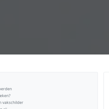
Woerden
reken?
n vakschilder