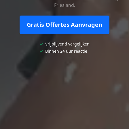
Friesland.
Gratis Offertes Aanvragen
✓
Vrijblijvend vergelijken
✓
Binnen 24 uur reactie