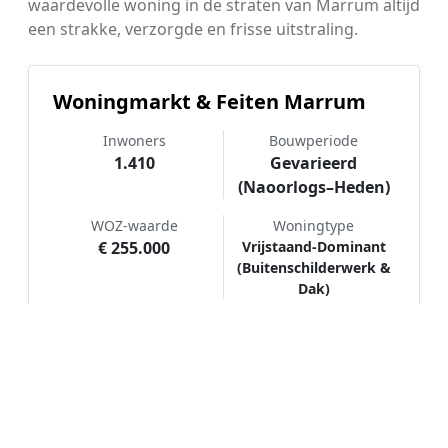
waardevolle woning in de straten van Marrum altijd
een strakke, verzorgde en frisse uitstraling.
Woningmarkt & Feiten Marrum
Inwoners
Bouwperiode
1.410
Gevarieerd
(Naoorlogs–Heden)
WOZ-waarde
Woningtype
€ 255.000
Vrijstaand-Dominant
(Buitenschilderwerk &
Dak)
Hoe werkt Schilder vergelijken in
Marrum?