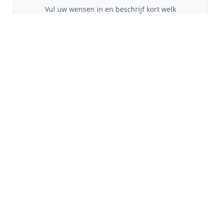
Vul uw wensen in en beschrijf kort welk
schilderwerk u wilt laten uitvoeren. Dit is 100%
gratis en vrijblijvend.
🤝
2. Ontvang offertes
Kom in contact met maximaal 3 erkende en
gecontroleerde schilders uit regio Midwoud.
💰
3. Vergelijk & Bespaar
Vergelijk de prijzen en garanties, kies de beste