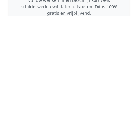
Vul uw wensen in en beschrijf kort welk
schilderwerk u wilt laten uitvoeren. Dit is 100%
gratis en vrijblijvend.
🤝
2. Ontvang offertes
Kom in contact met maximaal 3 erkende en
gecontroleerde schilders uit regio Nieuw-
Amsterdam.
💰
3. Vergelijk & Bespaar
Vergelijk de prijzen en garanties, kies de beste