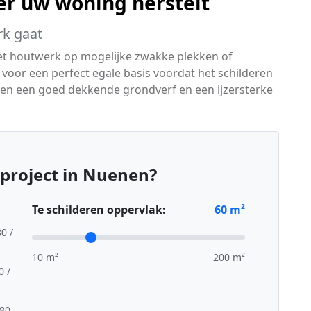
er uw woning herstelt
rk gaat
het houtwerk op mogelijke zwakke plekken of
oor een perfect egale basis voordat het schilderen
ten een goed dekkende grondverf en een ijzersterke
project in Nuenen?
Te schilderen oppervlak:
60
m²
80 /
10 m²
200 m²
0 /
,80