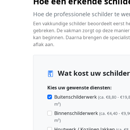
Hoe een erkende schild
Hoe de professionele schilder te we
Een vakkundige schilder beoordeelt eerst 
gebreken. De vakman zorgt op deze manier v
kan beginnen. Daarna brengen de specialis
aflak aan.
Wat kost uw schilder
Kies uw gewenste diensten:
Buitenschilderwerk
(ca. €8,80 - €19,
m²)
Binnenschilderwerk
(ca. €4,40 - €9,9
m²)
Houtwerk / Kozijnen lakken
(ca. €8