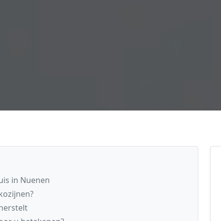
uis in Nuenen
kozijnen?
erstelt