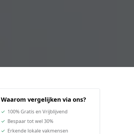
Waarom vergelijken via ons?
✓
100% Gratis en Vrijblijvend
✓
Bespaar tot wel 30%
✓
Erkende lokale vakmensen