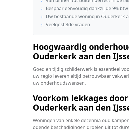
Van binnen tot buiten perfect in de la
Bespaar eenvoudig dankzij de 9% btw-
Uw bestaande woning in Ouderkerk aan
Veelgestelde vragen
Hoogwaardig onderhoud 
Ouderkerk aan den IJss
Goed en tijdig schilderwerk is essentieel v
uw regio leveren altijd betrouwbaar vakwer
uw onderhoudswensen.
Voorkom lekkages door 
Ouderkerk aan den IJss
Woningen van enkele decennia oud kampen v
ogende beschadigingen groeien uit tot dure