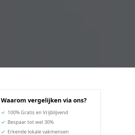
Waarom vergelijken via ons?
✓
100% Gratis en Vrijblijvend
✓
Bespaar tot wel 30%
✓
Erkende lokale vakmensen