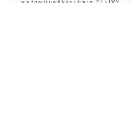
schilderwerk u wilt laten uitvoeren. Dit is 100%
gratis en vrijblijvend.
🤝
2. Ontvang offertes
Kom in contact met maximaal 3 erkende en
gecontroleerde schilders uit regio Oudeschild.
💰
3. Vergelijk & Bespaar
Vergelijk de prijzen en garanties, kies de beste
vakman en bespaar direct tot wel 30% op de