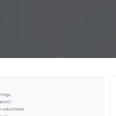
arrega
reken?
n vakschilder