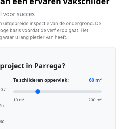
van een ervaren vakschilder
l voor succes
en uitgebreide inspectie van de ondergrond. De
oge basis voordat de verf erop gaat. Het
g waar u lang plezier van heeft.
project in Parrega?
Te schilderen oppervlak:
60
m²
10 /
10 m²
200 m²
5 /
,60