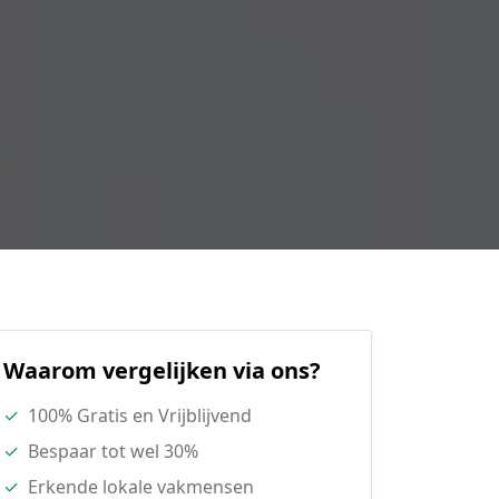
Waarom vergelijken via ons?
✓
100% Gratis en Vrijblijvend
✓
Bespaar tot wel 30%
✓
Erkende lokale vakmensen