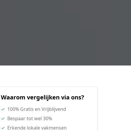
Waarom vergelijken via ons?
✓
100% Gratis en Vrijblijvend
✓
Bespaar tot wel 30%
✓
Erkende lokale vakmensen