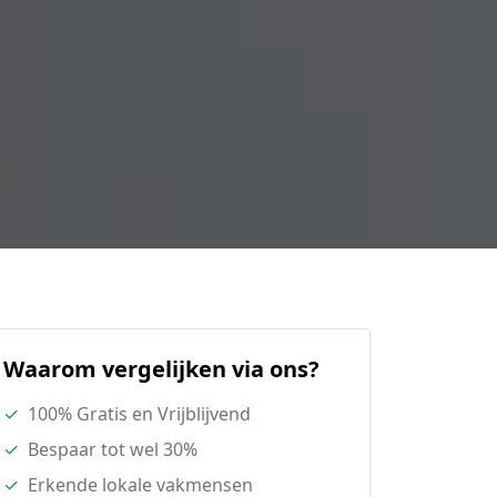
Waarom vergelijken via ons?
✓
100% Gratis en Vrijblijvend
✓
Bespaar tot wel 30%
✓
Erkende lokale vakmensen