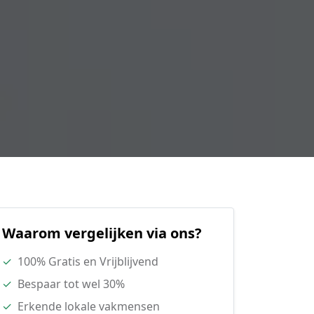
Waarom vergelijken via ons?
✓
100% Gratis en Vrijblijvend
✓
Bespaar tot wel 30%
✓
Erkende lokale vakmensen