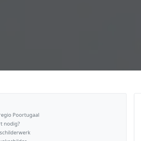
regio Poortugaal
t nodig?
 schilderwerk