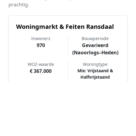
prachtig.
Woningmarkt & Feiten Ransdaal
Inwoners
Bouwperiode
970
Gevarieerd
(Naoorlogs–Heden)
WOZ-waarde
Woningtype
€ 367.000
Mix: Vrijstaand &
Halfvrijstaand
Hoe werkt Schilder vergelijken in
Ransdaal?