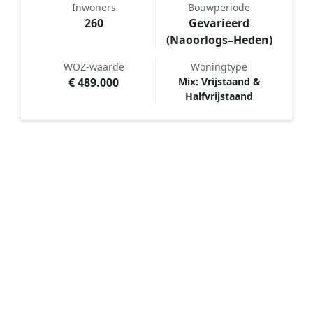
Inwoners
Bouwperiode
260
Gevarieerd
(Naoorlogs–Heden)
WOZ-waarde
Woningtype
€ 489.000
Mix: Vrijstaand &
Halfvrijstaand
Hoe werkt Schilder vergelijken in
Rheeze?
📝
1. Plaats uw aanvraag
Vul uw wensen in en beschrijf kort welk