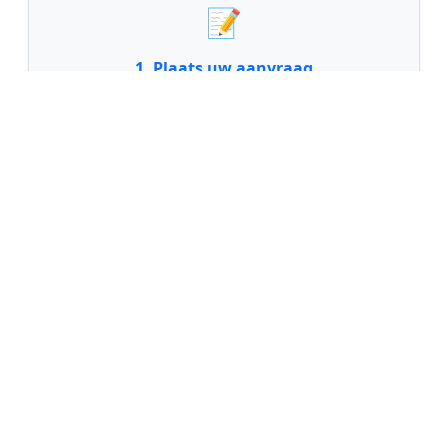
📝
1. Plaats uw aanvraag
Vul uw wensen in en beschrijf kort welk
schilderwerk u wilt laten uitvoeren. Dit is 100%
gratis en vrijblijvend.
🤝
2. Ontvang offertes
Kom in contact met maximaal 3 erkende en
gecontroleerde schilders uit regio Rheezerveen.
💰